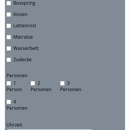
Boxspring
Kissen
Lattenrost
Matratze
Wasserbett
Zudecke
Personen
1
2
3
Person
Personen
Personen
4
Personen
Uhrzeit